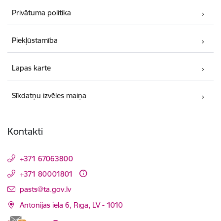
Privātuma politika
Piekļūstamība
Lapas karte
Sīkdatņu izvēles maiņa
Kontakti
+371 67063800
+371 80001801
E-pasts:
pasts@ta.gov.lv
Antonijas iela 6, Rīga, LV - 1010