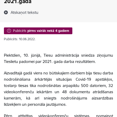
2021.gadā
Atskaņot tekstu
Publicēts
pirms vairāk nekā 4 gadiem
Publicēts: 10.06.2022.
Piektdien, 10. jūnijā, Tiesu administrācija sniedza ziņojumu
Tieslietu padomei par 2021. gada darba rezultātiem.
Aizvadītajā gadā viens no būtiskajiem darbiem bija tiesu darba
nodrošināšana ārkārtējās situācijas Covid-19 apstākļos,
tostarp tiesas tika nodrošinātas arpapildu 500 datoriem, 32
videokonferenču iekārtām un 48 dokumentu atrādīšanas
kamerām, kā arī sniegts nodrošinājums aizsardzības
līdzekļiem un personāla jautājumos.
Pērn attīstītas videokonferenču sistēmas, nomainot