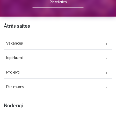
Kājene
Ātrās saites
Vakances
Iepirkumi
Projekti
Par mums
Noderīgi