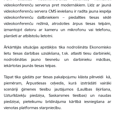
videokonferenču serverus pret modernākiem. Līdz ar jaunā
videokonferenču servera CMS ieviešanu ir radīta jauna iespēja
videokonferenču dalībniekiem – piedalīties tiesas sēdē
videokonferenču režīmā, atrodoties ārpus tiesas telpām,
izmantojot datoru ar kameru un mikrofonu vai telefonu,
planšeti ar atbilstošu lietotni.
Ārkārtējās situācijas apstākļos tika nodrošināta Ekonomisko
lietu tiesas darbības uzsākšana, t.sk. atlasīti tiesu darbinieki,
nodrošinātas jauno tiesnešu un darbinieku mācības,
iekārtotas jaunās tiesas telpas.
Tāpat tika gādāts par tiesas pakalpojumu klāsta pilnveidi kā,
piemēram, Ārpustiesas ceļvedis, kurā izstrādāti vairāki
scenāriji ģimenes tiesību jautājumos (Laulības šķiršana,
Uzturlīdzekļu piedziņa, Saskarsmes tiesības) un naudas
piedziņai, pieteikumu brīdinājuma kārtībā iesniegšana ar
vienotas platformas starpniecību.