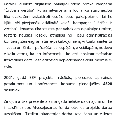
Paralēli jauniem digitāliem pakalpojumiem notika kampaņa
“Ērtība ir vērtība”, kuras ietvaros ar infografiku starpniecību
tika uzskatāmi izskaidroti esošie tiesu pakalpojumu, lai tie
kļūtu vēl pieejamāki attālinātā veidā.
Kampaņas “ Ērtība ir
vērtība” ietvaros tika stāstīts par vairākiem e-pakalpojumiem,
tostarp naudas līdzekļu atmaksu no Tiesu administrācijas
kontiem, Zemesgrāmatas e-pakalpojumiem, virtuālo asistentu
– Justa un Zinta – palīdzēšanas iespējām, e-veidlapām, nodevu
e-kalkulatoru, kā arī informāciju, ko ērti apskatīt tiešsaistē
tiesvedības gaitā, iesniedzot arī nepieciešamos dokumentus e-
vidē.
2021. gadā ESF projekta mācībās, pieredzes apmaiņas
pasākumos un konferencēs kopumā piedalījušies
4528
dalībnieki.
Ziņojumā tiks prezentēts arī šī gada lielākie izaicinājumi un tie
ir saistīti ar abu Atveseļošanas fonda ietvaros projektu darba
uzsākšanu -Tieslietu akadēmijas darba uzsākšanu un e-lietas