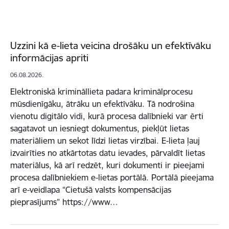
Uzzini kā e-lieta veicina drošāku un efektīvāku
informācijas apriti
06.08.2026.
Elektroniskā krimināllieta padara kriminālprocesu
mūsdienīgāku, ātrāku un efektīvāku. Tā nodrošina
vienotu digitālo vidi, kurā procesa dalībnieki var ērti
sagatavot un iesniegt dokumentus, piekļūt lietas
materiāliem un sekot līdzi lietas virzībai. E-lieta ļauj
izvairīties no atkārtotas datu ievades, pārvaldīt lietas
materiālus, kā arī redzēt, kuri dokumenti ir pieejami
procesa dalībniekiem e-lietas portālā. Portālā pieejama
arī e-veidlapa “Cietušā valsts kompensācijas
pieprasījums” https://www…