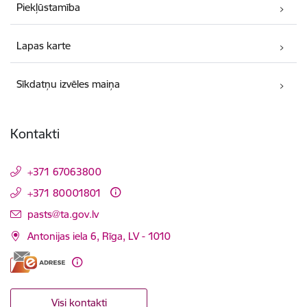
Piekļūstamība
Lapas karte
Sīkdatņu izvēles maiņa
Kontakti
+371 67063800
+371 80001801
E-pasts:
pasts@ta.gov.lv
Antonijas iela 6, Rīga, LV - 1010
Visi kontakti