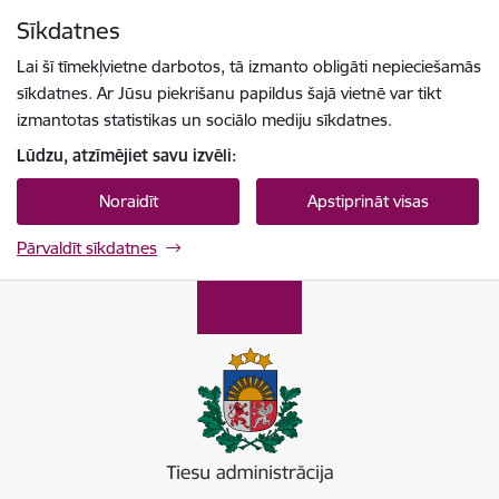
Pāriet uz lapas saturu
Sīkdatnes
Spied
lai meklētu
Enter
Lai šī tīmekļvietne darbotos, tā izmanto obligāti nepieciešamās
sīkdatnes. Ar Jūsu piekrišanu papildus šajā vietnē var tikt
izmantotas statistikas un sociālo mediju sīkdatnes.
Lūdzu, atzīmējiet savu izvēli:
Noraidīt
Apstiprināt visas
Pārvaldīt sīkdatnes
Tiesu administrācija